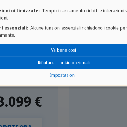
Tedesco e Ing
zioni ottimizzate:
Tempi di caricamento ridotti e interazioni 
ioni.
- 28 giugno,
i essenziali:
Alcune funzioni essenziali richiedono i cookie pe
amente.
- 12 luglio,
- 26 luglio.
Va bene così
Rifiutare i cookie opzionali
Volo da Roma
Impostazioni
Haus der Juge
3.099 €