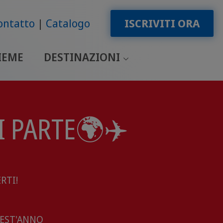
ontatto
Catalogo
ISCRIVITI ORA
IEME
DESTINAZIONI
 PARTE🌍​✈️​
RTI!
UEST'ANNO