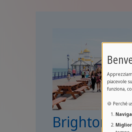
Benve
Apprezziamo 
piacevole su
funziona, co
🍪 Perché u
Naviga
Brighton
Miglio