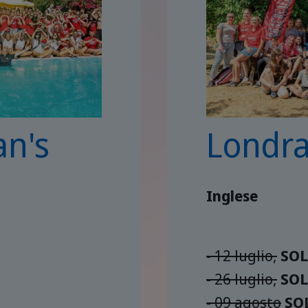
an's
Londr
Inglese
- 12 luglio,
SOL
- 26 luglio,
SOL
- 09 agosto
SO