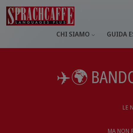
CHI SIAMO
GUIDA E
✈️​🌍 BANDO
LE 
MA NON P