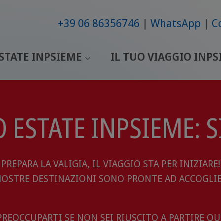
+39 06 86356746
WhatsApp
C
STATE INPSIEME
IL TUO VIAGGIO INPS
 ESTATE INPSIEME: SI
PREPARA LA VALIGIA, IL VIAGGIO STA PER INIZIARE!
NOSTRE DESTINAZIONI SONO PRONTE AD ACCOGLIE
REOCCUPARTI SE NON SEI RIUSCITO A PARTIRE Q