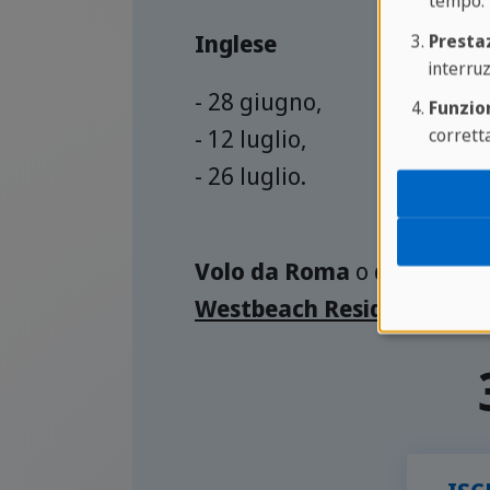
tempo.
Inglese
Presta
interruz
- 28 giugno,
Funzion
corrett
- 12 luglio,
- 26 luglio.
Volo da Roma
o
da Milano
Westbeach Residence