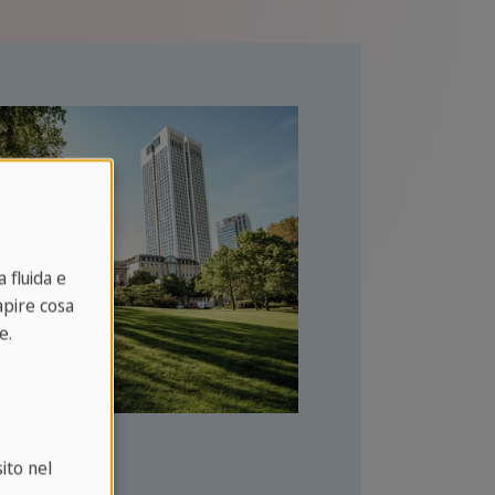
 fluida e
capire cosa
e.
forte
ito nel