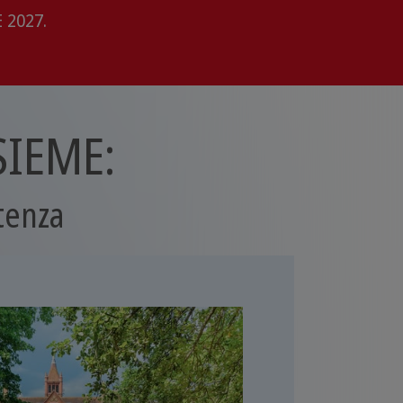
 2027.
SIEME:
rtenza