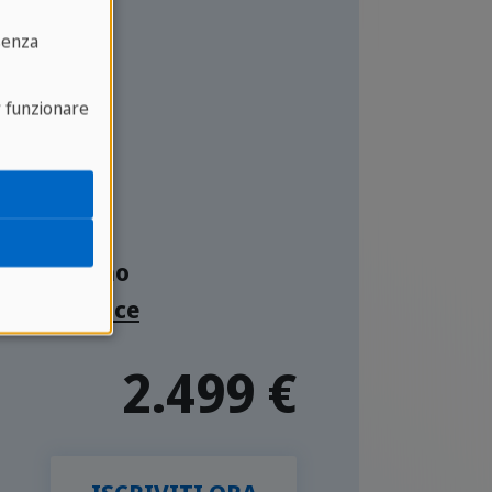
lese
senza
r funzionare
o
da Milano
nd Residence
2.499 €